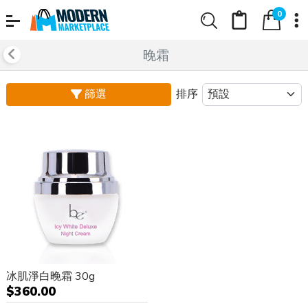
0
晚霜
篩選
排序
冰肌淨白晚霜 30g
$360.00