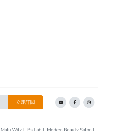
立即訂閱
Malu Wilz
Ps Lab
Modern Beauty Salon