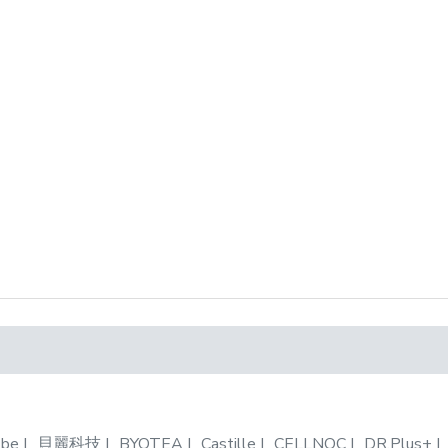
be
貝麗科技
BYOTEA
Castille
CELLNOC
DR.Plus+