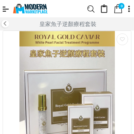
0
皇家魚子逆顏療程套裝