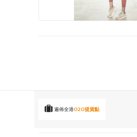
遍佈全港
O2O提貨點