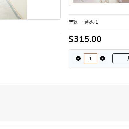
型號:：
路妮-1
$315.00