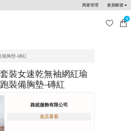
商家管理
會員帳號
0
備胸墊-磚紅
套裝女速乾無袖網紅瑜
跑裝備胸墊-磚紅
路妮服飾有限公司
進店看看