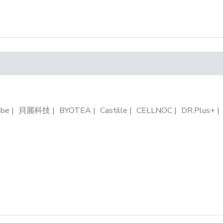
be
貝麗科技
BYOTEA
Castille
CELLNOC
DR.Plus+