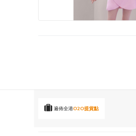
遍佈全港
O2O提貨點