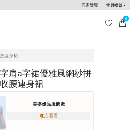
商家管理
會員帳號
0
腰連身裙
字肩a字裙優雅風網紗拼
收腰連身裙
美姿優品服飾廠
進店看看