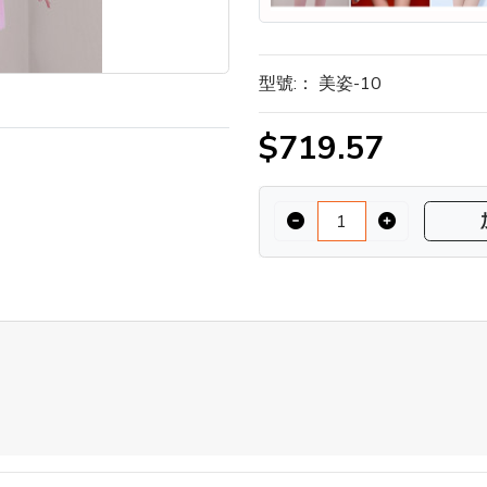
型號:：
美姿-10
$719.57