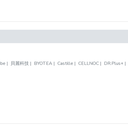
be
貝麗科技
BYOTEA
Castille
CELLNOC
DR.Plus+