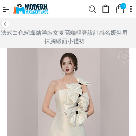
0
法式白色蝴蝶結洋裝女夏高端輕奢設計感名媛斜肩
抹胸緞面小禮裙