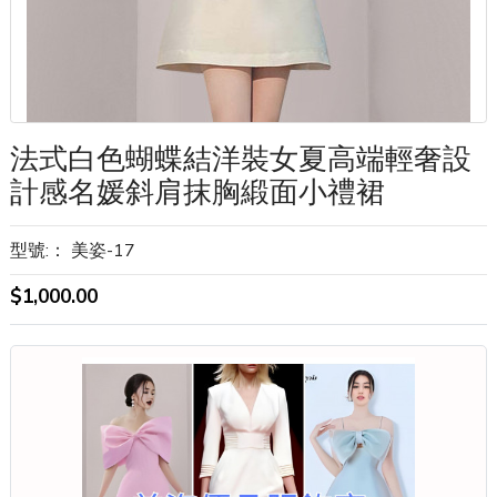
法式白色蝴蝶結洋裝女夏高端輕奢設
計感名媛斜肩抹胸緞面小禮裙
型號:：
美姿-17
$1,000.00