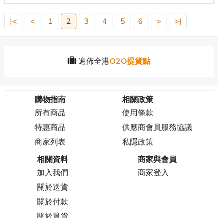
|<
<
1
2
3
4
5
6
>
>|
遍佈全港
O2O提貨點
購物指南
相關政策
所有商品
使用條款
特惠商品
供應商會員服務協議
商家列表
私隱政策
相關資料
商家與會員
加入我們
商家登入
關於送貨
關於付款
關於退貨